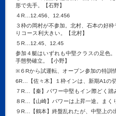
形で先手。【石野】
４R…12.456、12.456
３枠の岡村が不参加。北村、石本の好枠
りコース利大きい。【北村】
５R…12.45、12.45
参加４艇はいずれも中堅クラスの足色。
手態勢確立。【小野】
※６Rから試運転、オープン参加の特訓
6R…【佐々木】１枠インは、新期A1の
７R…【秦】パワー中堅もイン際どく踏
８R…【山崎】パワーは上昇一途。まく
９R…【鶴本】終盤乱れたが、中堅上の