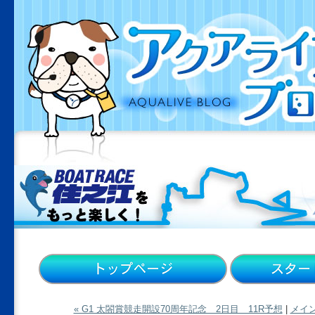
« G1 太閤賞競走開設70周年記念 2日目 11R予想
|
メイ