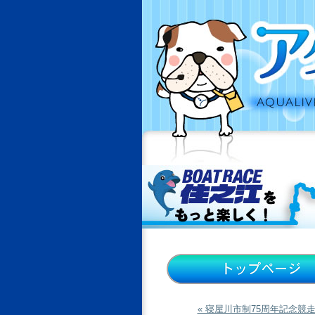
« 寝屋川市制75周年記念競走 