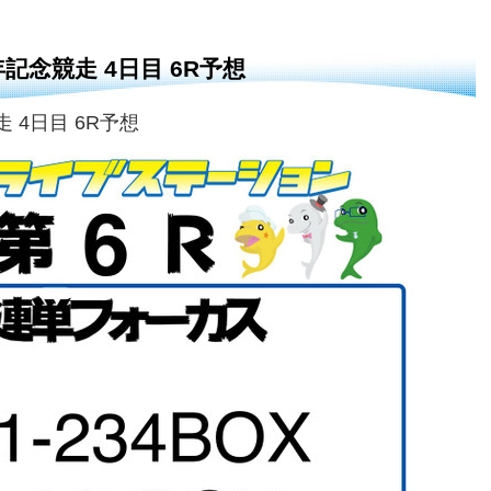
記念競走 4日目 6R予想
 4日目 6R予想