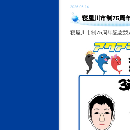
2026-05-14
寝屋川市制75周年
寝屋川市制75周年記念競走