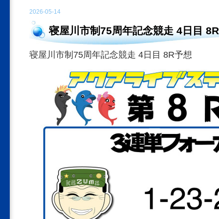
2026-05-14
寝屋川市制75周年記念競走 4日目 8
寝屋川市制75周年記念競走 4日目 8R予想