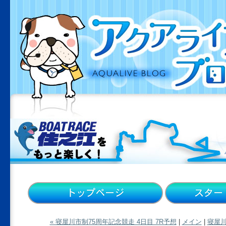
« 寝屋川市制75周年記念競走 4日目 7R予想
|
メイン
|
寝屋川